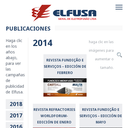
PUBLICACIONES
2014
Haga clic
haga clic en las
en los
imágenes para
años
abajo,
aumentar o
REVISTA FUNDIÇÃO E
para ver
SERVIÇOS – EDICIÓN DE
tamaño.
las
FEBRERO
campañas
de
publicidad
de Elfusa.
2018
REVISTA REFRACTORIES
REVISTA FUNDIÇÃO E
2017
WORLDFORUM-
SERVIÇOS – EDICIÓN DE
EDICIÓN DE ENERO
MAYO
2016