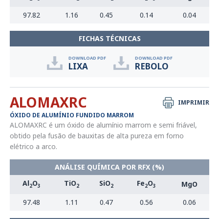
97.82
1.16
0.45
0.14
0.04
FICHAS TÉCNICAS
DOWNLOAD PDF
DOWNLOAD PDF
LIXA
REBOLO
ALOMAXRC
IMPRIMIR
ÓXIDO DE ALUMÍNIO FUNDIDO MARROM
ALOMAXRC é um óxido de alumínio marrom e semi friável,
obtido pela fusão de bauxitas de alta pureza em forno
elétrico a arco.
ANÁLISE QUÍMICA POR RFX (%)
Al
O
TiO
SiO
Fe
O
MgO
2
3
2
2
2
3
97.48
1.11
0.47
0.56
0.06