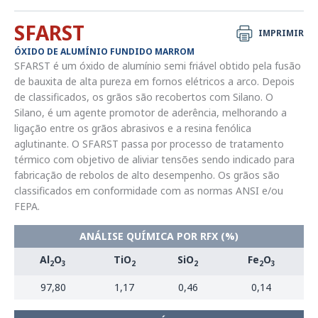
SFARST
IMPRIMIR
ÓXIDO DE ALUMÍNIO FUNDIDO MARROM
SFARST é um óxido de alumínio semi friável obtido pela fusão
de bauxita de alta pureza em fornos elétricos a arco. Depois
de classificados, os grãos são recobertos com Silano. O
Silano, é um agente promotor de aderência, melhorando a
ligação entre os grãos abrasivos e a resina fenólica
aglutinante. O SFARST passa por processo de tratamento
térmico com objetivo de aliviar tensões sendo indicado para
fabricação de rebolos de alto desempenho. Os grãos são
classificados em conformidade com as normas ANSI e/ou
FEPA.
ANÁLISE QUÍMICA POR RFX (%)
Al
O
TiO
SiO
Fe
O
2
3
2
2
2
3
97,80
1,17
0,46
0,14