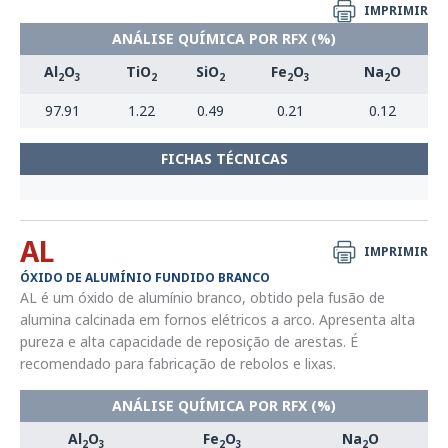
IMPRIMIR
ANÁLISE QUÍMICA POR RFX (%)
Al
O
TiO
SiO
Fe
O
Na
O
2
3
2
2
2
3
2
97.91
1.22
0.49
0.21
0.12
FICHAS TÉCNICAS
AL
IMPRIMIR
ÓXIDO DE ALUMÍNIO FUNDIDO BRANCO
AL é um óxido de alumínio branco, obtido pela fusão de
alumina calcinada em fornos elétricos a arco. Apresenta alta
pureza e alta capacidade de reposição de arestas. É
recomendado para fabricação de rebolos e lixas.
ANÁLISE QUÍMICA POR RFX (%)
Al
O
Fe
O
Na
O
2
3
2
3
2