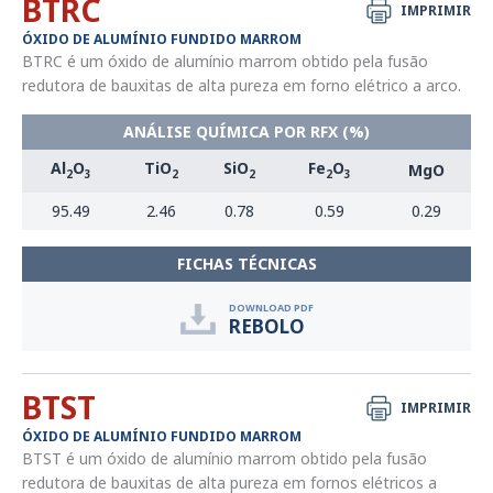
BTRC
IMPRIMIR
ÓXIDO DE ALUMÍNIO FUNDIDO MARROM
BTRC é um óxido de alumínio marrom obtido pela fusão
redutora de bauxitas de alta pureza em forno elétrico a arco.
ANÁLISE QUÍMICA POR RFX (%)
Al
O
TiO
SiO
Fe
O
MgO
2
3
2
2
2
3
95.49
2.46
0.78
0.59
0.29
FICHAS TÉCNICAS
DOWNLOAD PDF
REBOLO
BTST
IMPRIMIR
ÓXIDO DE ALUMÍNIO FUNDIDO MARROM
BTST é um óxido de alumínio marrom obtido pela fusão
redutora de bauxitas de alta pureza em fornos elétricos a