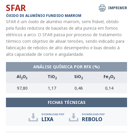
SFAR
IMPRIMIR
ÓXIDO DE ALUMÍNIO FUNDIDO MARROM
SFAR é um óxido de alumínio marrom, semi friável, obtido
pela fusão redutora de bauxitas de alta pureza em fornos
elétricos a arco. O SFAR passa por processo de tratamento
térmico com objetivo de aliviar tensões, sendo indicado para
fabricação de rebolos de alto desempenho e lixas devido à
alta capacidade de corte e angularidade.
ANÁLISE QUÍMICA POR RFX (%)
Al
O
TiO
SiO
Fe
O
2
3
2
2
2
3
97,80
1,17
0,46
0,14
FICHAS TÉCNICAS
DOWNLOAD PDF
DOWNLOAD PDF
LIXA
REBOLO