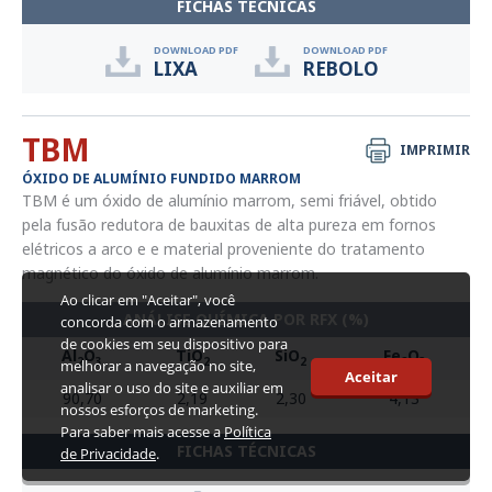
FICHAS TÉCNICAS
DOWNLOAD PDF
DOWNLOAD PDF
LIXA
REBOLO
TBM
IMPRIMIR
ÓXIDO DE ALUMÍNIO FUNDIDO MARROM
TBM é um óxido de alumínio marrom, semi friável, obtido
pela fusão redutora de bauxitas de alta pureza em fornos
elétricos a arco e e material proveniente do tratamento
magnético do óxido de alumínio marrom.
Ao clicar em "Aceitar", você
ANÁLISE QUÍMICA POR RFX (%)
concorda com o armazenamento
de cookies em seu dispositivo para
Al
O
TiO
SiO
Fe
O
2
3
2
2
2
3
melhorar a navegação no site,
Aceitar
analisar o uso do site e auxiliar em
90,70
2,19
2,30
4,13
nossos esforços de marketing.
Para saber mais acesse a
Política
FICHAS TÉCNICAS
de Privacidade
.