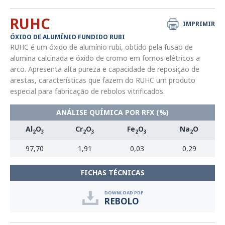
RUHC
IMPRIMIR
ÓXIDO DE ALUMÍNIO FUNDIDO RUBI
RUHC é um óxido de alumínio rubi, obtido pela fusão de
alumina calcinada e óxido de cromo em fornos elétricos a
arco. Apresenta alta pureza e capacidade de reposição de
arestas, características que fazem do RUHC um produto
especial para fabricação de rebolos vitrificados.
ANÁLISE QUÍMICA POR RFX (%)
Al
O
Cr
O
Fe
O
Na
O
2
3
2
3
2
3
2
97,70
1,91
0,03
0,29
FICHAS TÉCNICAS
DOWNLOAD PDF
REBOLO