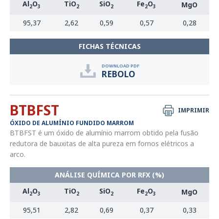
Al
O
TiO
SiO
Fe
O
MgO
2
3
2
2
2
3
95,37
2,62
0,59
0,57
0,28
FICHAS TÉCNICAS
DOWNLOAD PDF
REBOLO
BTBFST
IMPRIMIR
ÓXIDO DE ALUMÍNIO FUNDIDO MARROM
BTBFST é um óxido de alumínio marrom obtido pela fusão
redutora de bauxitas de alta pureza em fornos elétricos a
arco.
ANÁLISE QUÍMICA POR RFX (%)
Al
O
TiO
SiO
Fe
O
MgO
2
3
2
2
2
3
95,51
2,82
0,69
0,37
0,33