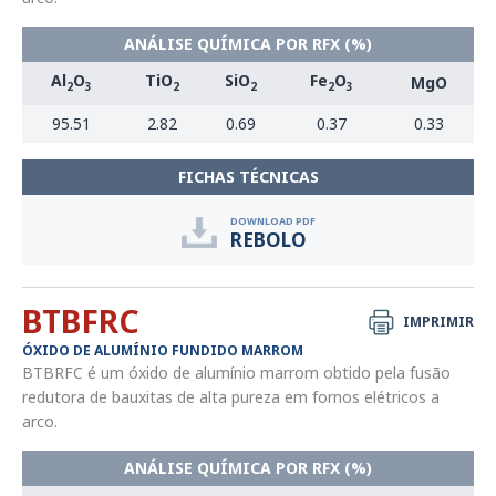
ANÁLISE QUÍMICA POR RFX (%)
Al
O
TiO
SiO
Fe
O
MgO
2
3
2
2
2
3
95.51
2.82
0.69
0.37
0.33
FICHAS TÉCNICAS
DOWNLOAD PDF
REBOLO
BTBFRC
IMPRIMIR
ÓXIDO DE ALUMÍNIO FUNDIDO MARROM
BTBRFC é um óxido de alumínio marrom obtido pela fusão
redutora de bauxitas de alta pureza em fornos elétricos a
arco.
ANÁLISE QUÍMICA POR RFX (%)