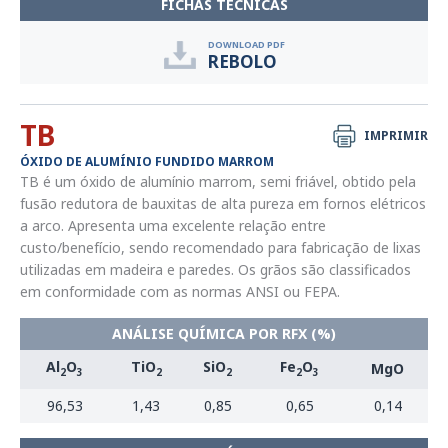
FICHAS TÉCNICAS
DOWNLOAD PDF
REBOLO
TB
IMPRIMIR
ÓXIDO DE ALUMÍNIO FUNDIDO MARROM
TB é um óxido de alumínio marrom, semi friável, obtido pela
fusão redutora de bauxitas de alta pureza em fornos elétricos
a arco. Apresenta uma excelente relação entre
custo/benefício, sendo recomendado para fabricação de lixas
utilizadas em madeira e paredes. Os grãos são classificados
em conformidade com as normas ANSI ou FEPA.
ANÁLISE QUÍMICA POR RFX (%)
Al
O
TiO
SiO
Fe
O
MgO
2
3
2
2
2
3
96,53
1,43
0,85
0,65
0,14