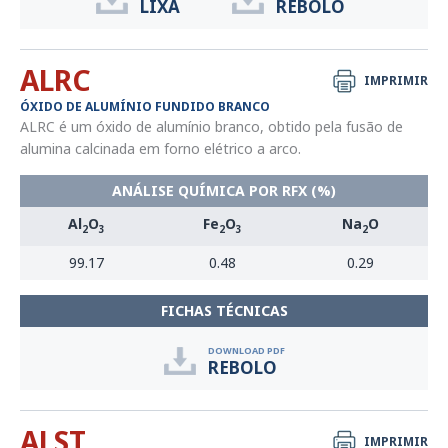
LIXA
REBOLO
ALRC
IMPRIMIR
ÓXIDO DE ALUMÍNIO FUNDIDO BRANCO
ALRC é um óxido de alumínio branco, obtido pela fusão de
alumina calcinada em forno elétrico a arco.
ANÁLISE QUÍMICA POR RFX (%)
Al
O
Fe
O
Na
O
2
3
2
3
2
99.17
0.48
0.29
FICHAS TÉCNICAS
DOWNLOAD PDF
REBOLO
ALST
IMPRIMIR