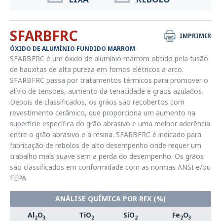
SFARBFRC
IMPRIMIR
ÓXIDO DE ALUMÍNIO FUNDIDO MARROM
SFARBFRC é um óxido de alumínio marrom obtido pela fusão
de bauxitas de alta pureza em fornos elétricos a arco.
SFARBFRC passa por tratamentos térmicos para promover o
alívio de tensões, aumento da tenacidade e grãos azulados.
Depois de classificados, os grãos são recobertos com
revestimento cerâmico, que proporciona um aumento na
superfície específica do grão abrasivo e uma melhor aderência
entre o grão abrasivo e a resina. SFARBFRC é indicado para
fabricação de rebolos de alto desempenho onde requer um
trabalho mais suave sem a perda do desempenho. Os grãos
são classificados em conformidade com as normas ANSI e/ou
FEPA.
ANÁLISE QUÍMICA POR RFX (%)
Al
O
TiO
SiO
Fe
O
2
3
2
2
2
3