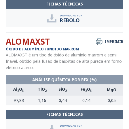
FICHAS TÉCNICAS
DOWNLOAD PDF
REBOLO
ALOMAXST
IMPRIMIR
ÓXIDO DE ALUMÍNIO FUNDIDO MARROM
ALOMAXST é um tipo de óxido de alumínio marrom e semi
friável, obtido pela fusão de bauxitas de alta pureza em forno
elétrico a arco.
ANÁLISE QUÍMICA POR RFX (%)
Al
O
TiO
SiO
Fe
O
MgO
2
3
2
2
2
3
97,83
1,16
0,44
0,14
0,05
FICHAS TÉCNICAS
DOWNLOAD PDF