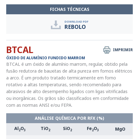
FICHAS TÉCNICAS
DOWNLOAD PDF
REBOLO
BTCAL
IMPRIMIR
ÓXIDO DE ALUMÍNIO FUNDIDO MARROM
BTCAL é um óxido de alumínio marrom, regular, obtido pela
fusão redutora de bauxitas de alta pureza em fornos elétricos
a arco. É um produto tratado termicamente em forno
rotativo a altas temperaturas, sendo recomendado para
abrasivos de alto desempenho ligados com ligas vitrificadas
ou inorgânicas. Os grãos são classificados em conformidade
com as normas ANSI e/ou FEPA.
ANÁLISE QUÍMICA POR RFX (%)
Al
O
TiO
SiO
Fe
O
MgO
2
3
2
2
2
3