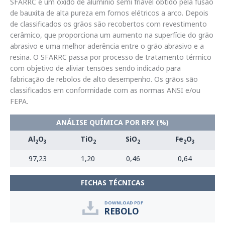
SFARRC é um óxido de alumínio semi friável obtido pela fusão
de bauxita de alta pureza em fornos elétricos a arco. Depois
de classificados os grãos são recobertos com revestimento
cerâmico, que proporciona um aumento na superfície do grão
abrasivo e uma melhor aderência entre o grão abrasivo e a
resina. O SFARRC passa por processo de tratamento térmico
com objetivo de aliviar tensões sendo indicado para
fabricação de rebolos de alto desempenho. Os grãos são
classificados em conformidade com as normas ANSI e/ou
FEPA.
ANÁLISE QUÍMICA POR RFX (%)
Al
O
TiO
SiO
Fe
O
2
3
2
2
2
3
97,23
1,20
0,46
0,64
FICHAS TÉCNICAS
DOWNLOAD PDF
REBOLO