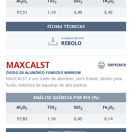
Al
O
TiO
SiO
Fe
O
2
3
2
2
2
3
97,51
1,19
0,49
0,45
FICHAS TÉCNICAS
DOWNLOAD PDF
REBOLO
MAXCALST
IMPRIMIR
ÓXIDO DE ALUMÍNIO FUNDIDO MARROM
MAXCALST é um óxido de alumínio, semi friável, obtido pela
fusão redutora de bauxitas de alta pureza.
ANÁLISE QUÍMICA POR RFX (%)
Al
O
TiO
SiO
Fe
O
2
3
2
2
2
3
97,82
1,16
0,45
0,14