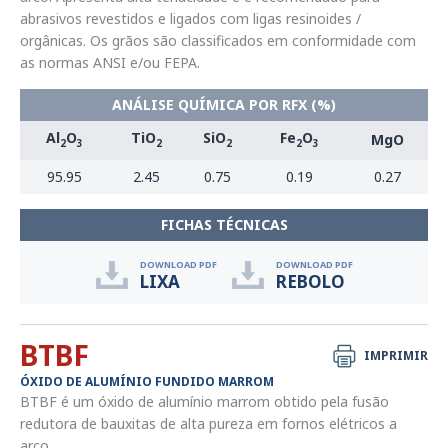
abrasivos revestidos e ligados com ligas resinoides /
orgânicas. Os grãos são classificados em conformidade com
as normas ANSI e/ou FEPA.
ANÁLISE QUÍMICA POR RFX (%)
Al
O
TiO
SiO
Fe
O
MgO
2
3
2
2
2
3
95.95
2.45
0.75
0.19
0.27
FICHAS TÉCNICAS
DOWNLOAD PDF
DOWNLOAD PDF
LIXA
REBOLO
BTBF
IMPRIMIR
ÓXIDO DE ALUMÍNIO FUNDIDO MARROM
BTBF é um óxido de alumínio marrom obtido pela fusão
redutora de bauxitas de alta pureza em fornos elétricos a
arco.