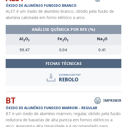
ÓXIDO DE ALUMÍNIO FUNDIDO BRANCO
ALST é um óxido de alumínio branco, obtido pela fusão de
alumina calcinada em forno elétrico a arco.
ANÁLISE QUÍMICA POR RFX (%)
Al
O
Fe
O
Na
O
2
3
2
3
2
99.47
0.04
0.41
FICHAS TÉCNICAS
DOWNLOAD PDF
REBOLO
BT
IMPRIMIR
ÓXIDO DE ALUMÍNIO FUNDIDO MARROM – REGULAR
BT é um óxido de alumínio marrom, regular, obtido pela fusão
redutora de bauxitas de alta pureza em fornos elétricos a
arco. Apresenta alta tenacidade e é recomendado para