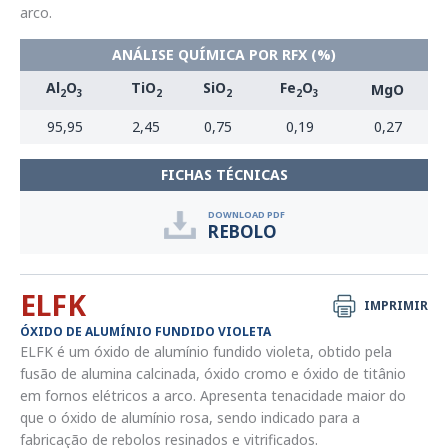
arco.
ANÁLISE QUÍMICA POR RFX (%)
Al
O
TiO
SiO
Fe
O
MgO
2
3
2
2
2
3
95,95
2,45
0,75
0,19
0,27
FICHAS TÉCNICAS
DOWNLOAD PDF
REBOLO
ELFK
IMPRIMIR
ÓXIDO DE ALUMÍNIO FUNDIDO VIOLETA
ELFK é um óxido de alumínio fundido violeta, obtido pela
fusão de alumina calcinada, óxido cromo e óxido de titânio
em fornos elétricos a arco. Apresenta tenacidade maior do
que o óxido de alumínio rosa, sendo indicado para a
fabricação de rebolos resinados e vitrificados.