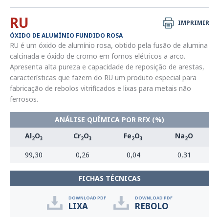
RU
IMPRIMIR
ÓXIDO DE ALUMÍNIO FUNDIDO ROSA
RU é um óxido de alumínio rosa, obtido pela fusão de alumina
calcinada e óxido de cromo em fornos elétricos a arco.
Apresenta alta pureza e capacidade de reposição de arestas,
características que fazem do RU um produto especial para
fabricação de rebolos vitrificados e lixas para metais não
ferrosos.
ANÁLISE QUÍMICA POR RFX (%)
Al
O
Cr
O
Fe
O
Na
O
2
3
2
3
2
3
2
99,30
0,26
0,04
0,31
FICHAS TÉCNICAS
DOWNLOAD PDF
DOWNLOAD PDF
LIXA
REBOLO