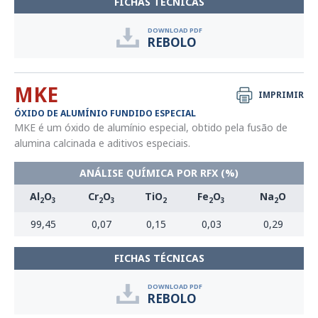
FICHAS TÉCNICAS
DOWNLOAD PDF
REBOLO
MKE
IMPRIMIR
ÓXIDO DE ALUMÍNIO FUNDIDO ESPECIAL
MKE é um óxido de alumínio especial, obtido pela fusão de
alumina calcinada e aditivos especiais.
ANÁLISE QUÍMICA POR RFX (%)
Al
O
Cr
O
TiO
Fe
O
Na
O
2
3
2
3
2
2
3
2
99,45
0,07
0,15
0,03
0,29
FICHAS TÉCNICAS
DOWNLOAD PDF
REBOLO