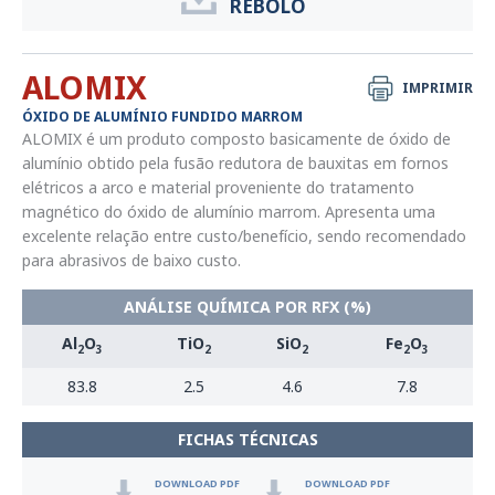
REBOLO
ALOMIX
IMPRIMIR
ÓXIDO DE ALUMÍNIO FUNDIDO MARROM
ALOMIX é um produto composto basicamente de óxido de
alumínio obtido pela fusão redutora de bauxitas em fornos
elétricos a arco e material proveniente do tratamento
magnético do óxido de alumínio marrom. Apresenta uma
excelente relação entre custo/benefício, sendo recomendado
para abrasivos de baixo custo.
ANÁLISE QUÍMICA POR RFX (%)
Al
O
TiO
SiO
Fe
O
2
3
2
2
2
3
83.8
2.5
4.6
7.8
FICHAS TÉCNICAS
DOWNLOAD PDF
DOWNLOAD PDF