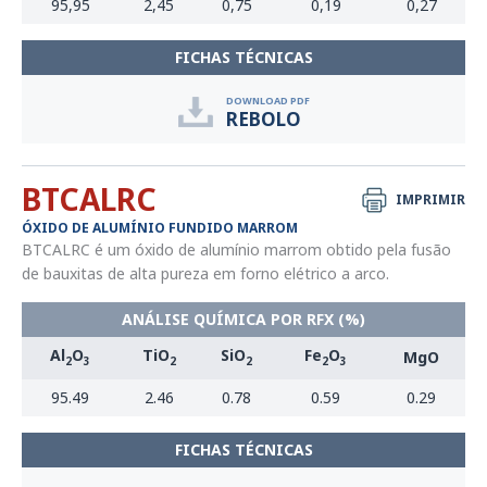
95,95
2,45
0,75
0,19
0,27
FICHAS TÉCNICAS
DOWNLOAD PDF
REBOLO
BTCALRC
IMPRIMIR
ÓXIDO DE ALUMÍNIO FUNDIDO MARROM
BTCALRC é um óxido de alumínio marrom obtido pela fusão
de bauxitas de alta pureza em forno elétrico a arco.
ANÁLISE QUÍMICA POR RFX (%)
Al
O
TiO
SiO
Fe
O
MgO
2
3
2
2
2
3
95.49
2.46
0.78
0.59
0.29
FICHAS TÉCNICAS