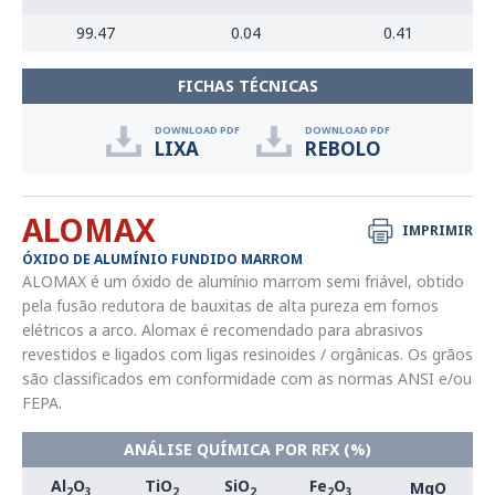
99.47
0.04
0.41
FICHAS TÉCNICAS
DOWNLOAD PDF
DOWNLOAD PDF
LIXA
REBOLO
ALOMAX
IMPRIMIR
ÓXIDO DE ALUMÍNIO FUNDIDO MARROM
ALOMAX é um óxido de alumínio marrom semi friável, obtido
pela fusão redutora de bauxitas de alta pureza em fornos
elétricos a arco. Alomax é recomendado para abrasivos
revestidos e ligados com ligas resinoides / orgânicas. Os grãos
são classificados em conformidade com as normas ANSI e/ou
FEPA.
ANÁLISE QUÍMICA POR RFX (%)
Al
O
TiO
SiO
Fe
O
MgO
2
3
2
2
2
3