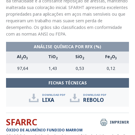
da tenacidade e a constante reposição de arestas, mantendo
inalterada sua coloração inicial. SFARHT apresenta excelentes
propriedades para aplicações em aços mais sensíveis ou que
requeiram um trabalho mais suave sem perda de
desempenho. Os grãos são classificados em conformidade
com as normas ANSI ou FEPA.
ANÁLISE QUÍMICA POR RFX (%)
Al
O
TiO
SiO
Fe
O
2
3
2
2
2
3
97,64
1,43
0,53
0,12
FICHAS TÉCNICAS
DOWNLOAD PDF
DOWNLOAD PDF
LIXA
REBOLO
SFARRC
IMPRIMIR
ÓXIDO DE ALUMÍNIO FUNDIDO MARROM