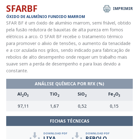
SFARBF
IMPRIMIR
ÓXIDO DE ALUMÍNIO FUNDIDO MARROM
SFAR BF é um óxido de alumínio marrom, semi friável, obtido
pela fusão redutora de bauxitas de alta pureza em fornos
elétricos a arco. O SFAR BF recebe o tratamento térmico
para promover o alivio de tensões, o aumento da tenacidade
e a cor azulada nos grãos, sendo indicado para fabricação de
rebolos de alto desempenho onde requer um trabalho mais
suave sem a perda de desempenho e para lixas devido a
constante.
ANÁLISE QUÍMICA POR RFX (%)
Al
O
TiO
SiO
Fe
O
2
3
2
2
2
3
97,11
1,67
0,52
0,15
FICHAS TÉCNICAS
DOWNLOAD PDF
DOWNLOAD PDF
LIXA
REBOLO