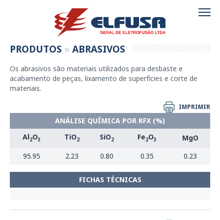
PRODUTOS
»
ABRASIVOS
Os abrasivos são materiais utilizados para desbaste e
acabamento de peças, lixamento de superfícies e corte de
materiais.
IMPRIMIR
ANÁLISE QUÍMICA POR RFX (%)
Al
O
TiO
SiO
Fe
O
MgO
2
3
2
2
2
3
95.95
2.23
0.80
0.35
0.23
FICHAS TÉCNICAS