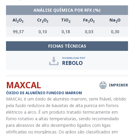
ANÁLISE QUÍMICA POR RFX (%)
Al
O
Cr
O
TiO
Fe
O
Na
O
2
3
2
3
2
2
3
2
99,37
0,10
0,18
0,03
0,30
FICHAS TÉCNICAS
DOWNLOAD PDF
REBOLO
MAXCAL
IMPRIMIR
ÓXIDO DE ALUMÍNIO FUNDIDO MARROM
MAXCAL é um óxido de alumínio marrom, semi friável, obtido
pela fusão redutora de bauxitas de alta pureza em fornos
elétricos a arco. É um produto tratado termicamente em
forno rotativo a altas temperaturas, sendo recomendado
para abrasivos de alto desempenho ligados com ligas
vitrificadas ou inorgânicas. Os grãos são classificados em