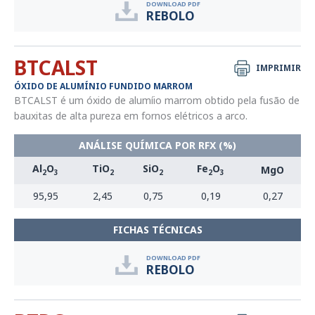
DOWNLOAD PDF
REBOLO
BTCALST
IMPRIMIR
ÓXIDO DE ALUMÍNIO FUNDIDO MARROM
BTCALST é um óxido de alumíio marrom obtido pela fusão de
bauxitas de alta pureza em fornos elétricos a arco.
ANÁLISE QUÍMICA POR RFX (%)
Al
O
TiO
SiO
Fe
O
MgO
2
3
2
2
2
3
95,95
2,45
0,75
0,19
0,27
FICHAS TÉCNICAS
DOWNLOAD PDF
REBOLO