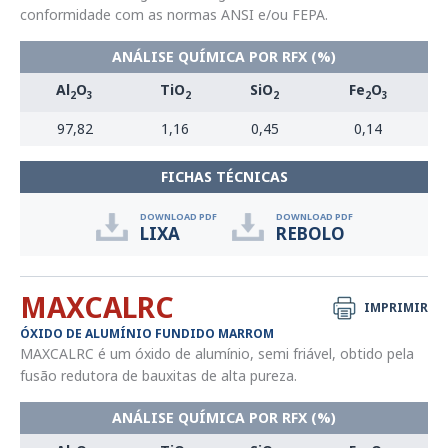
conformidade com as normas ANSI e/ou FEPA.
ANÁLISE QUÍMICA POR RFX (%)
Al
O
TiO
SiO
Fe
O
2
3
2
2
2
3
97,82
1,16
0,45
0,14
FICHAS TÉCNICAS
DOWNLOAD PDF
DOWNLOAD PDF
LIXA
REBOLO
MAXCALRC
IMPRIMIR
ÓXIDO DE ALUMÍNIO FUNDIDO MARROM
MAXCALRC é um óxido de alumínio, semi friável, obtido pela
fusão redutora de bauxitas de alta pureza.
ANÁLISE QUÍMICA POR RFX (%)