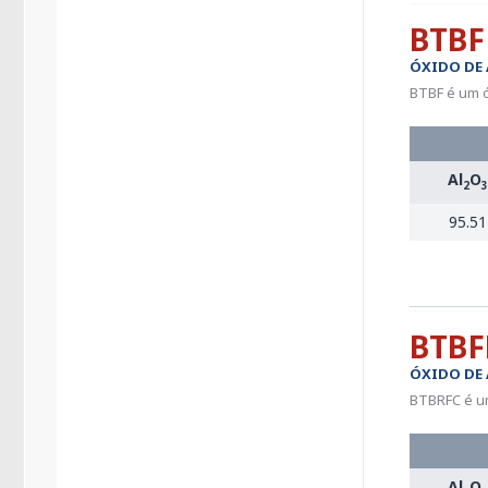
BTBF
ÓXIDO DE
BTBF é um ó
Al
O
2
3
95.51
BTBF
ÓXIDO DE
BTBRFC é um
Al
O