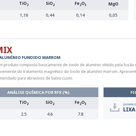
TiO
SiO
Fe
O
MgO
2
2
2
3
1,16
0,44
0,14
0,05
MIX
 ALUMÍNIO FUNDIDO MARROM
 produto composto basicamente de óxido de alumínio obtido pela fusão re
oveniente do tratamento magnético do óxido de alumínio marrom. Apresent
endado para abrasivos de baixo custo.
ANÁLISE QUÍMICA POR RFX (%)
FI
TiO
SiO
Fe
O
2
2
2
3
DOWNLO
LIXA
2.5
4.6
7.8