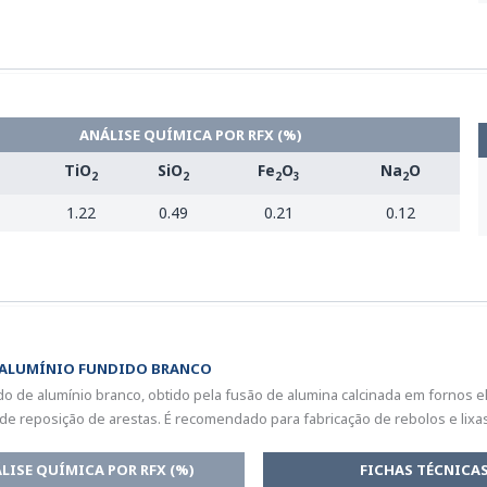
ANÁLISE QUÍMICA POR RFX (%)
TiO
SiO
Fe
O
Na
O
2
2
2
3
2
1.22
0.49
0.21
0.12
 ALUMÍNIO FUNDIDO BRANCO
do de alumínio branco, obtido pela fusão de alumina calcinada em fornos elé
de reposição de arestas. É recomendado para fabricação de rebolos e lixas
LISE QUÍMICA POR RFX (%)
FICHAS TÉCNICA