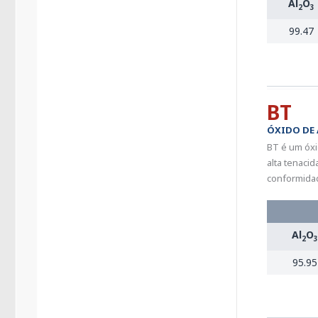
Al
O
2
3
99.47
BT
ÓXIDO DE
BT é um óxi
alta tenaci
conformida
Al
O
2
3
95.95