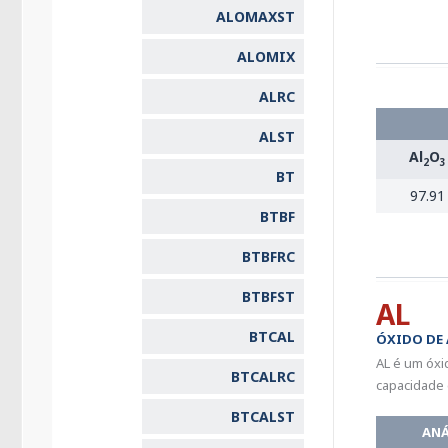
ALOMAXST
ALOMIX
ALRC
ALST
Al
O
2
3
BT
97.91
BTBF
BTBFRC
BTBFST
AL
BTCAL
ÓXIDO DE
AL é um óxi
BTCALRC
capacidade 
BTCALST
ANÁ