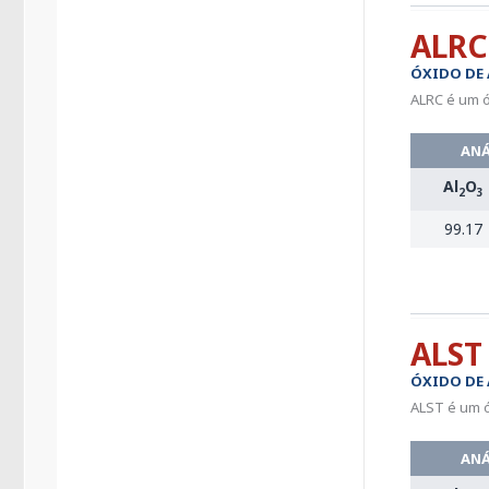
ALRC
ÓXIDO DE
ALRC é um ó
ANÁ
Al
O
2
3
99.17
ALST
ÓXIDO DE
ALST é um ó
ANÁ