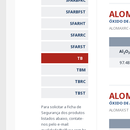
SFARBFRC
ALO
SFARBFST
ÓXIDO DE
SFARHT
ALOMAXRC é 
SFARRC
SFARST
Al
O
2
3
TB
97.48
TBM
TBRC
TBST
ALO
ÓXIDO DE
Para solicitar a Ficha de
ALOMAXST é 
Segurança dos produtos
listados abaixo, contate-
nos pelo e-mail: