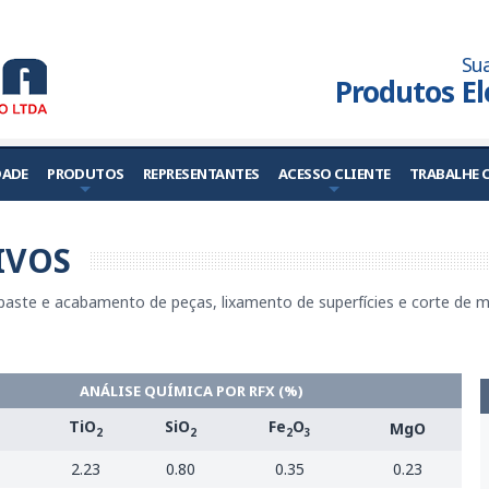
Sua
Produtos El
DADE
PRODUTOS
REPRESENTANTES
ACESSO CLIENTE
TRABALHE
IVOS
sbaste e acabamento de peças, lixamento de superfícies e corte de ma
ANÁLISE QUÍMICA POR RFX (%)
TiO
SiO
Fe
O
MgO
2
2
2
3
2.23
0.80
0.35
0.23