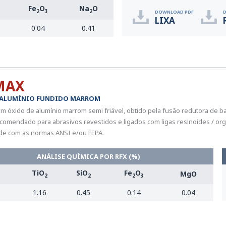
Fe
O
Na
O
2
3
2
DOWNLOAD PDF
LIXA
0.04
0.41
MAX
 ALUMÍNIO FUNDIDO MARROM
 óxido de alumínio marrom semi friável, obtido pela fusão redutora de bau
comendado para abrasivos revestidos e ligados com ligas resinoides / org
de com as normas ANSI e/ou FEPA.
ANÁLISE QUÍMICA POR RFX (%)
TiO
SiO
Fe
O
MgO
2
2
2
3
1.16
0.45
0.14
0.04