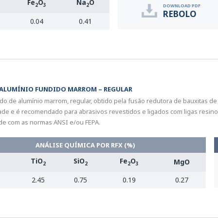
Fe
O
Na
O
2
3
2
DOWNLOAD PDF
REBOLO
0.04
0.41
 ALUMÍNIO FUNDIDO MARROM – REGULAR
do de alumínio marrom, regular, obtido pela fusão redutora de bauxitas de 
dade e é recomendado para abrasivos revestidos e ligados com ligas resino
de com as normas ANSI e/ou FEPA.
ANÁLISE QUÍMICA POR RFX (%)
TiO
SiO
Fe
O
MgO
2
2
2
3
2.45
0.75
0.19
0.27