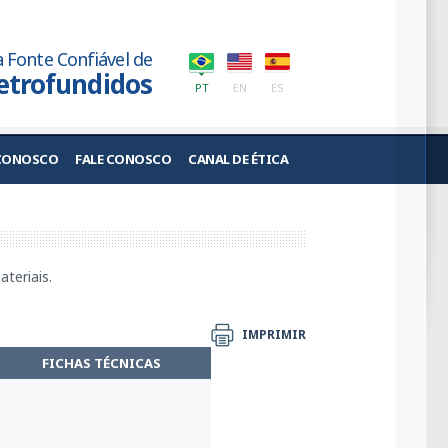
 Fonte Confiável de
etrofundidos
PT
EN
ES
 CONOSCO
FALE CONOSCO
CANAL DE ÉTICA
teriais.
IMPRIMIR
FICHAS TÉCNICAS