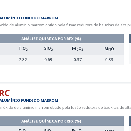
 ALUMÍNIO FUNDIDO MARROM
xido de alumínio marrom obtido pela fusão redutora de bauxitas de alta pu
ANÁLISE QUÍMICA POR RFX (%)
TiO
SiO
Fe
O
MgO
2
2
2
3
2.82
0.69
0.37
0.33
RC
 ALUMÍNIO FUNDIDO MARROM
 óxido de alumínio marrom obtido pela fusão redutora de bauxitas de alta 
ANÁLISE QUÍMICA POR RFX (%)
TiO
SiO
Fe
O