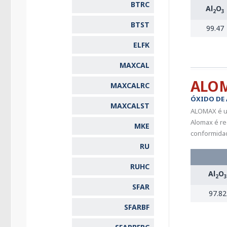
BTRC
Al
O
2
3
BTST
99.47
ELFK
MAXCAL
ALO
MAXCALRC
ÓXIDO DE
MAXCALST
ALOMAX é um
Alomax é re
MKE
conformida
RU
RUHC
Al
O
2
3
SFAR
97.82
SFARBF