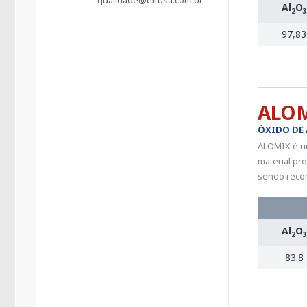
qualidade@elfusa.com.br
Al
O
2
3
97,83
ALO
ÓXIDO DE
ALOMIX é um
material pr
sendo recom
Al
O
2
3
83.8