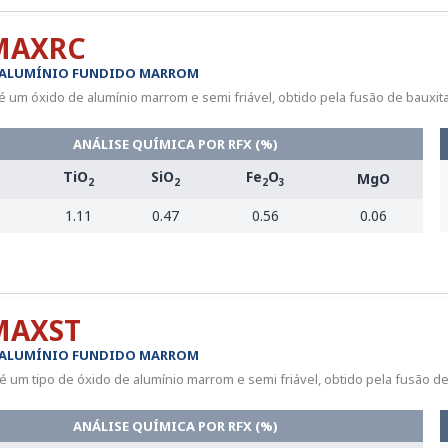
MAXRC
 ALUMÍNIO FUNDIDO MARROM
um óxido de alumínio marrom e semi friável, obtido pela fusão de bauxitas
ANÁLISE QUÍMICA POR RFX (%)
TiO
SiO
Fe
O
MgO
2
2
2
3
1.11
0.47
0.56
0.06
MAXST
 ALUMÍNIO FUNDIDO MARROM
um tipo de óxido de alumínio marrom e semi friável, obtido pela fusão de b
ANÁLISE QUÍMICA POR RFX (%)